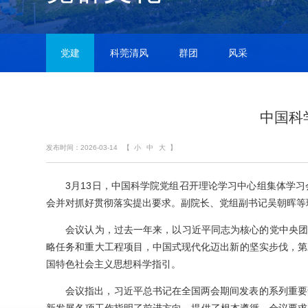
党建
科莞清风
群团
风采
中国科
发布时间：2026-03-14
【
小
中
大
】
3月13日，中国科学院党组召开理论学习中心组集体学
会并对抓好贯彻落实提出要求。副院长、党组副书记吴朝晖等
会议认为，过去一年来，以习近平同志为核心的党中央团
略任务和重大工程项目，中国式现代化迈出新的坚实步伐，第
国特色社会主义思想科学指引。
会议指出，习近平总书记在全国两会期间发表的系列重要