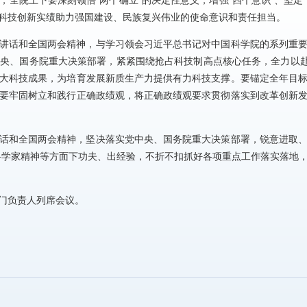
全院上下要深刻领悟“两个确立”的决定性意义，增强“四个意识”、坚定“
科技创新实绩助力强国建设、民族复兴伟业的使命意识和责任担当。
讲话和全国两会精神，与学习领会习近平总书记对中国科学院的系列重
央、国务院重大决策部署，紧紧围绕抢占科技制高点核心任务，全力以赴
大科技成果，为培育发展新质生产力提供有力科技支撑。要锚定全年目
要牢固树立和践行正确政绩观，将正确政绩观要求贯彻落实到改革创新
话和全国两会精神，坚决落实党中央、国务院重大决策部署，锐意进取
扬科学家精神等方面下功夫、出经验，不折不扣抓好各项重点工作落实落地
门负责人列席会议。