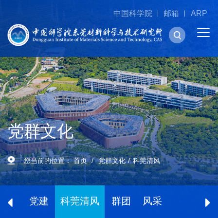
中国科学院
邮箱
ARP
党群文化
您当前的位置：
首页
党群文化
科莞清风
党建
科莞清风
群团
风采