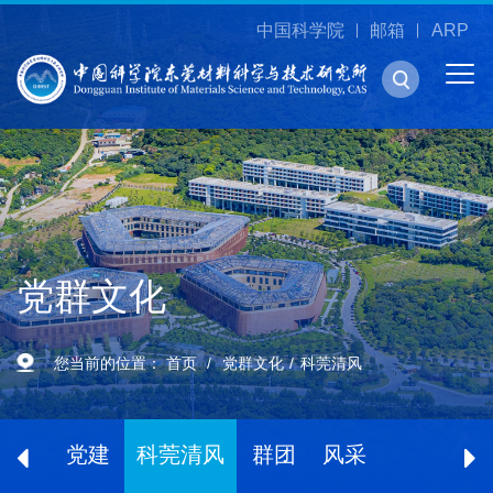
中国科学院
邮箱
ARP
党群文化
您当前的位置：
首页
党群文化
科莞清风
党建
科莞清风
群团
风采