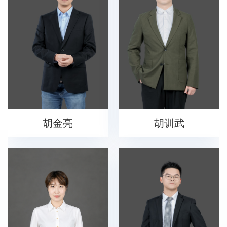
胡金亮
胡训武