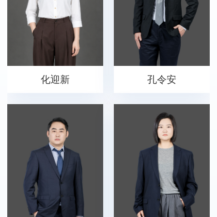
化迎新
孔令安