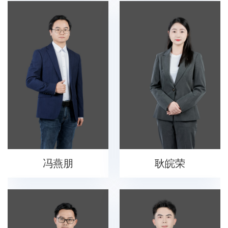
冯燕朋
耿皖荣