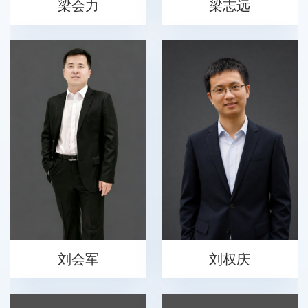
梁会力
梁志远
刘会军
刘权庆