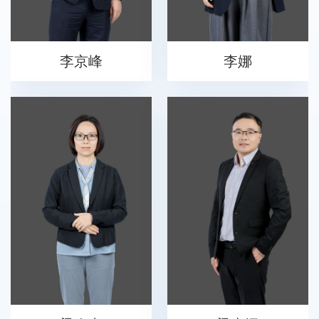
李京峰
李娜