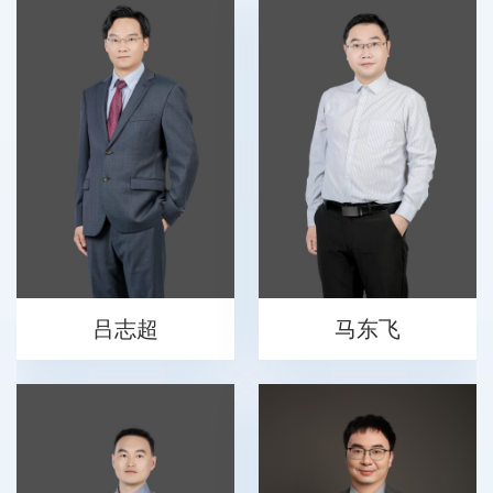
吕志超
马东飞