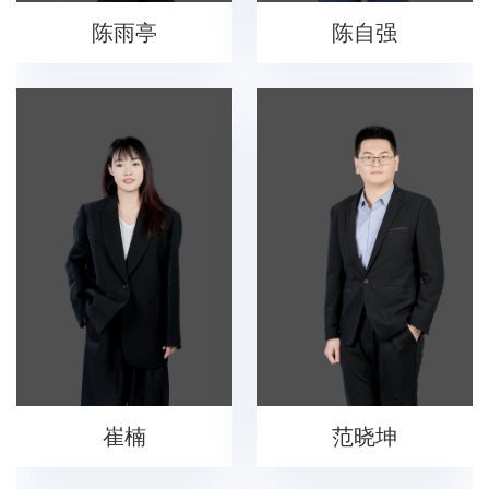
陈雨亭
陈自强
崔楠
范晓坤