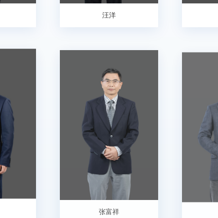
汪洋
张富祥