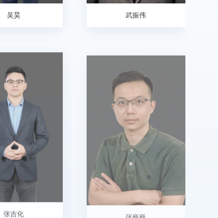
吴昊
武振伟
张吉化
张巍巍