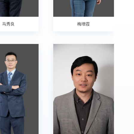
马秀良
梅增霞