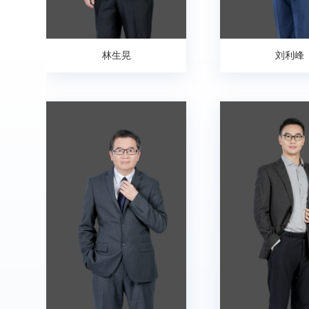
林生晃
刘利峰