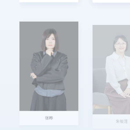
张晔
朱银莲