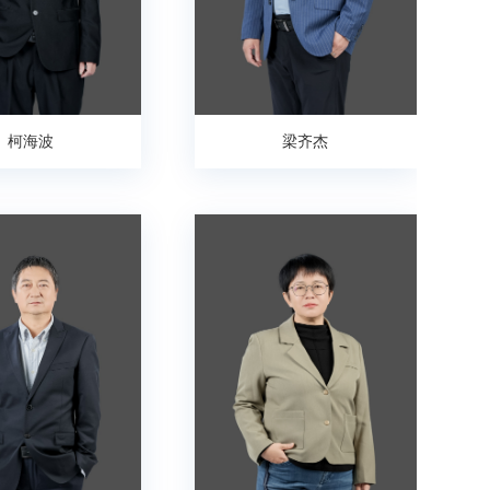
柯海波
梁齐杰