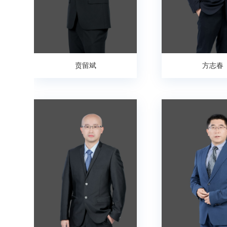
贲留斌
方志春