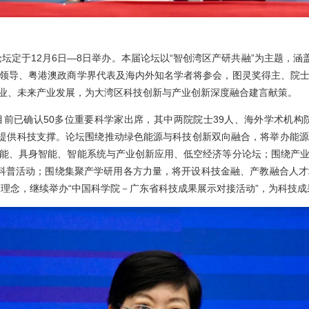
论坛定于12月6日—8日举办。本届论坛以“智创湾区产研共融”为主题，
领导、粤港澳政商学界代表及海内外知名学者将参会，图灵奖得主、院
业、未来产业发展，为大湾区科技创新与产业创新深度融合建言献策。
前已确认50多位重要科学家出席，其中两院院士39人、海外学术机构
展提供科技支撑。论坛围绕推动绿色能源与科技创新双向融合，将举办能
能、具身智能、智能系统与产业创新应用、低空经济等分论坛；围绕产
生的科普活动；围绕集聚产学研用各方力量，将开设科技金融、产教融合
的理念，继续举办“中国科学院－广东省科技成果展示对接活动”，为科技