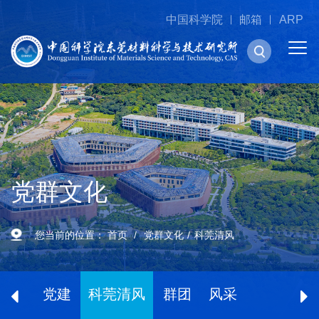
中国科学院
邮箱
ARP
党群文化
您当前的位置：
首页
党群文化
科莞清风
党建
科莞清风
群团
风采