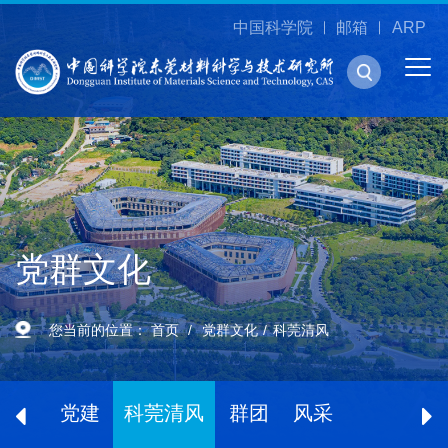
中国科学院
邮箱
ARP
党群文化
您当前的位置：
首页
党群文化
科莞清风
党建
科莞清风
群团
风采