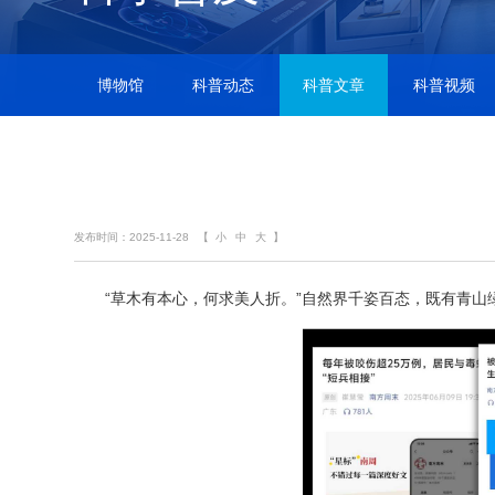
博物馆
科普动态
科普文章
科普视频
发布时间：2025-11-28
【
小
中
大
】
“草木有本心，何求美人折。”自然界千姿百态，既有青山