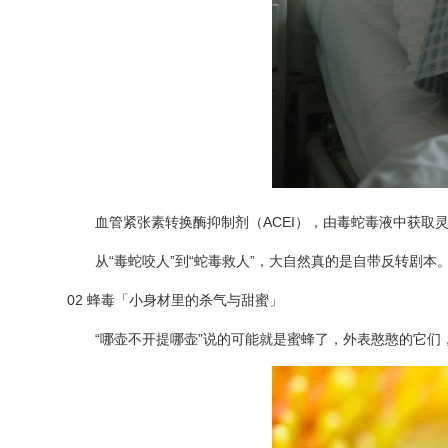
血管紧张素转换酶抑制剂（ACEI），由毒蛇毒液中获取
从“毒蛇咬人”到“蛇毒救人”，大自然真的是自带反转剧本
02 蜂毒「小身材里的杀气与甜蜜」
“哪壶不开提哪壶”说的可能就是蜜蜂了，外表憨憨的它们