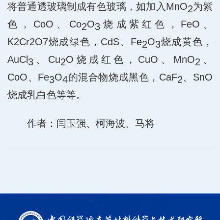
将普通透玻璃制成有色玻璃，如加入MnO
为紫
2
色，CoO、Co
O
烧成紫红色，FeO、
2
3
K2Cr2O7烧成绿色，CdS、Fe
O
烧成黄色，
2
3
AuCl
、Cu
O烧成红色，CuO、MnO
、
3
2
2
CoO、Fe
O
的混合物烧成黑色，CaF
、SnO
3
4
2
烧成乳白色等等。
作者：闫玉强、柯海波、马将