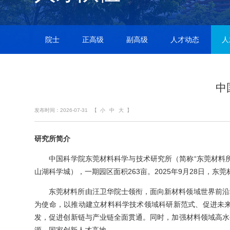
院士
正高级
副高级
人才动态
人
中
发布时间：2026-07-31
【
小
中
大
】
研究所简介
中国科学院东莞材料科学与技术研究所（简称“东莞材料所
山湖科学城），一期园区面积263亩。2025年9月28日，
东莞材料所由汪卫华院士领衔，面向新材料领域世界前沿
为使命，以推动建立材料科学技术领域科研新范式、促进未
发，促进创新链与产业链全面贯通。同时，加强材料领域高水