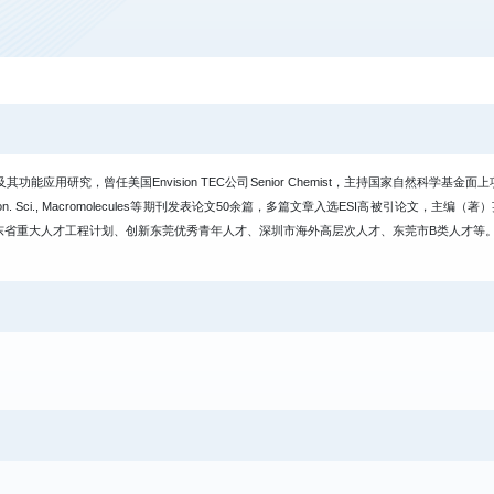
能应用研究，曾任美国Envision TEC公司Senior Chemist，主持国家自然科
Energy Environ. Sci., Macromolecules等期刊发表论文50余篇，多篇文章入选ESI高被
rs等期刊青年编委。入选广东省重大人才工程计划、创新东莞优秀青年人才、深圳市海外高层次人才、东莞市B类人才等