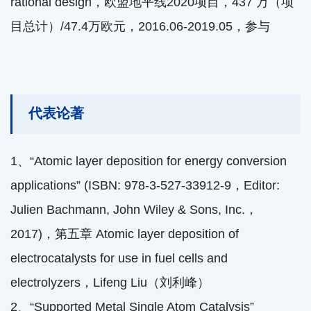
rational design，欧盟地平线2020项目，437 万（项
目总计）/47.4万欧元，2016.06-2019.05，参与
代表论著
1、“Atomic layer deposition for energy conversion
applications” (ISBN: 978-3-527-33912-9，Editor:
Julien Bachmann, John Wiley & Sons, Inc.，
2017)，第五章 Atomic layer deposition of
electrocatalysts for use in fuel cells and
electrolyzers，Lifeng Liu（刘利峰）
2、“Supported Metal Single Atom Catalysis”