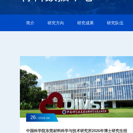
简介
研究方向
研究成果
研究队伍
26
/ 2026-04
中国科学院东莞材料科学与技术研究所2026年博士研究生招