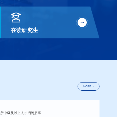
在读研究生
MORE
料所中级及以上人才招聘启事