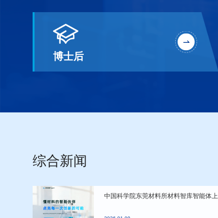
博士后
综合新闻
中国科学院东莞材料所材料智库智能体