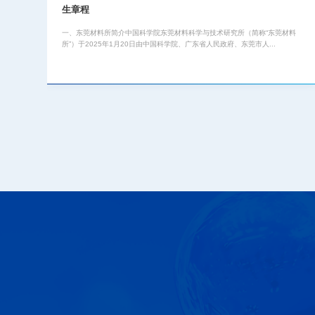
生章程
一、东莞材料所简介中国科学院东莞材料科学与技术研究所（简称“东莞材料
所”）于2025年1月20日由中国科学院、广东省人民政府、东莞市人...