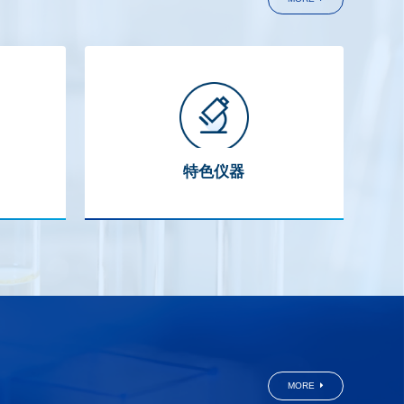
特色仪器
MORE