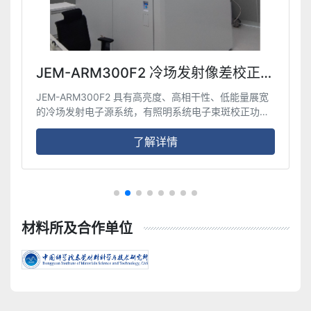
JEM-ARM300F2 冷场发射像差校正透
射电子显微镜
JEM-ARM300F2 具有高亮度、高相干性、低能量展宽
的冷场发射电子源系统，有照明系统电子束斑校正功
能， 可实现亚埃尺度的扫描透射高分辨明场、暗场、高
角环形暗场成像功能。同时配合高分辨率的X 射线能谱
了解详情
仪及电子能量损失谱仪，实现研究材料中轻、重元素原
子亚埃尺度分辨率下同时成像及元索分布分析， 实现材
料中全组元的结构及组成原子级分析。同时利用冷场电
子枪的低能量分散的特点，可实现低电压或低电子剂量
下，易辐照损伤的材料原子尺度结构及组成分析。配合
材料所及合作单位
三维重构样品杆，可实现纳米材料的三维原子成像；配
合原位样品杆可实现应力、高温和电压等外场下材料原
子尺度晶体结构的实时观察。