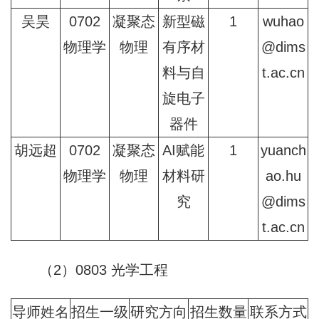
吴昊
0702
凝聚态
新型磁
1
wuhao
物理学
物理
有序材
@dims
料与自
t.ac.cn
旋电子
器件
胡远超
0702
凝聚态
AI赋能
1
yuanch
物理学
物理
材料研
ao.hu
究
@dims
t.ac.cn
（2）0803 光学工程
导师姓名
招生一级
研究方向
招生数量
联系方式