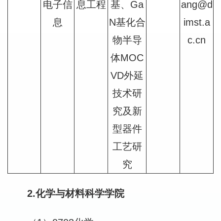
电子信
息工程
基、Ga
ang@d
息
N基化合
imst.a
物半导
c.cn
体MOC
VD外延
技术研
究及新
型器件
工艺研
究
2.化学与材料科学学院