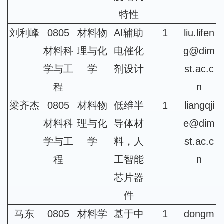
特性
刘利峰
0805
材料物
AI辅助
1
liu.lifen
材料科
理与化
电催化
g@dim
学与工
学
剂设计
st.ac.c
程
n
梁齐杰
0805
材料物
低维半
1
liangqji
材料科
理与化
导体材
e@dim
学与工
学
料，人
st.ac.c
程
工智能
n
芯片器
件
马东
0805
材料学
基于中
1
dongm