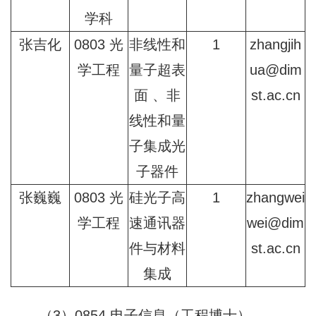
学科
张吉化
0803 光
非线性和
1
zhangjih
学工程
量子超表
ua@dim
面 、非
st.ac.cn
线性和量
子集成光
子器件
张巍巍
0803 光
硅光子高
1
zhangwei
学工程
速通讯器
wei@dim
件与材料
st.ac.cn
集成
（3）0854 电子信息（工程博士）