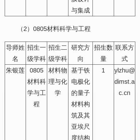
与集成
（2）0805材料科学与工程
导师姓
招生一
招生二
研究方
招生数
联系方
名
级学科
级学科
向
量
式
朱银莲
0805
材料物
基于铁
1
ylzhu@
材料科
理与化
电极化
dimst.a
学与工
学
的量子
c.cn
程
材料构
筑及其
亚埃尺
度结构