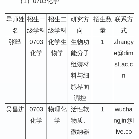
（1）0703化学
导师姓
招生一
招生二
研究方
招生数
联系方
名
级学科
级学科
向
量
式
张晔
0703
化学生
生物功
1
zhangy
化学
物学
能分子
e@dim
组装材
st.ac.c
料与细
n
胞界面
调控
吴昌进
0703
物理化
活性软
1
wucha
化学
学
物质、
ngjin@l
微纳器
ive.co