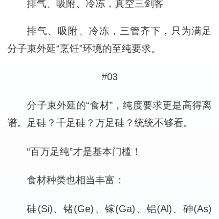
排气、吸附、冷冻，真空三剑客
排气、吸附、冷冻，三管齐下，只为满足
分子束外延“烹饪”环境的至纯要求。
#03
分子束外延的“食材”，纯度要求更是高得离
谱。
足硅？千足硅？万足硅？统统不够看。
“百万足纯”才是基本门槛！
食材种类也相当丰富：
硅(Si)、锗(Ge)、镓(Ga)、铝(Al)、砷(As)