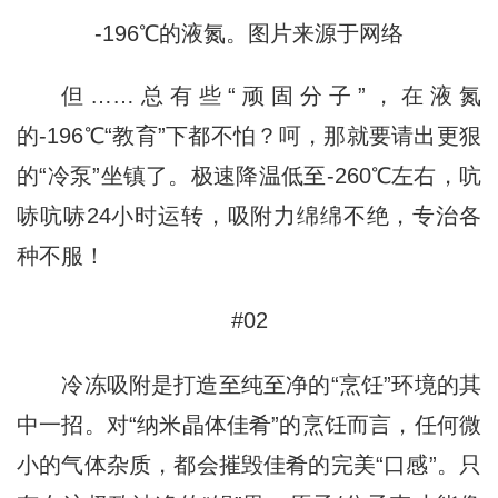
-196℃的液氮。图片来源于网络
但……总有些“顽固分子”，在液氮
的-196℃“教育”下都不怕？
呵，那就要请出更狠
的“冷泵”坐镇了。
极速降温低至-260℃左右，吭
哧吭哧24小时运转，吸附力绵绵不绝，专治各
种不服！
#02
冷冻吸附是打造至纯至净的“烹饪”环境的其
中一招。
对“纳米晶体佳肴”的烹饪而言，任何微
小的气体杂质，都会摧毁佳肴的完美“口感”。
只