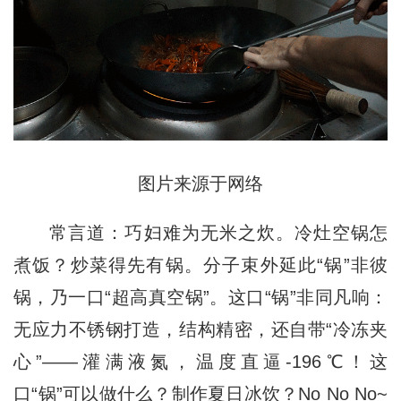
图片来源于网络
常言道：巧妇难为无米之炊。
冷灶空锅怎
煮饭？炒菜得先有锅。
分子束外延此“锅”非彼
锅，乃一口“超高真空锅”。
这口“锅”非同凡响：
无应力不锈钢打造，结构精密，还自带“冷冻夹
心”——灌满液氮，温度直逼-196℃！
这
口“锅”可以做什么？
制作夏日冰饮？No No No~