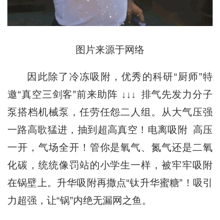
图片来源于网络
因此除了冷冻吸附，优秀的科研“厨师”特
邀“真空三剑客”前来助阵 ↓↓↓ 排气先发力分子
泵搭档机械泵，任劳任怨二人组。从大气压强
一路高歌猛进，抽到超高真空！电离吸附 高压
一开，气场全开！管你是氧气、氮气还是二氧
化碳，统统像罚站的小学生一样，被牢牢吸附
在锅壁上。升华吸附再撒点“钛升华蜜糖”！吸引
力超强，让“锅”内绝无漏网之鱼。