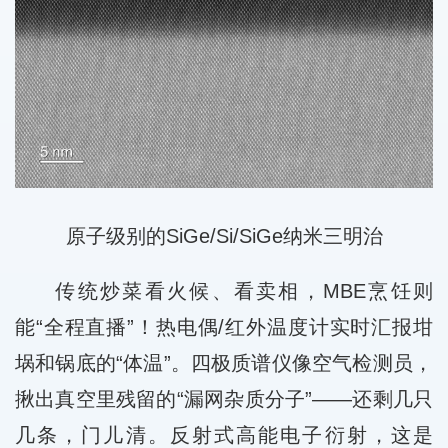
原子级别的SiGe/Si/SiGe纳米三明治
传统炒菜看火候、看卖相，MBE烹饪则
能“全程直播”！热电偶/红外温度计实时汇报坩
埚和锅底的“体温”。四极质谱仪像空气检测员，
揪出真空里残留的“漏网杂质分子”——还剩几只
几条，门儿清。反射式高能电子衍射，这是