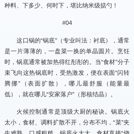
种料、下多少、何时下，堪比纳米级掂勺！
#04
这口锅的“锅底”（专业叫法：衬底），通常
是一片薄薄的，一盘菜一换的单晶圆片。烹饪
时，锅底通常被加热得红彤彤的。当“食材”分子
束飞向这热锅底时，受热激发，便在表面“闪转
腾挪”（表面扩散），哪儿最舒服（能量最
低），就在哪儿“安家落户”（形核结晶）。
火候控制通常是顶级大厨的秘诀。锅底火
太小，食材、调料扩散不开，分布不均，“菜”夹
生难熟，口感粗糙。锅底火太大，食材直接“烧