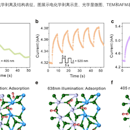
学剥离及结构表征。图展示电化学剥离示意、光学显微图、TEM和AFM