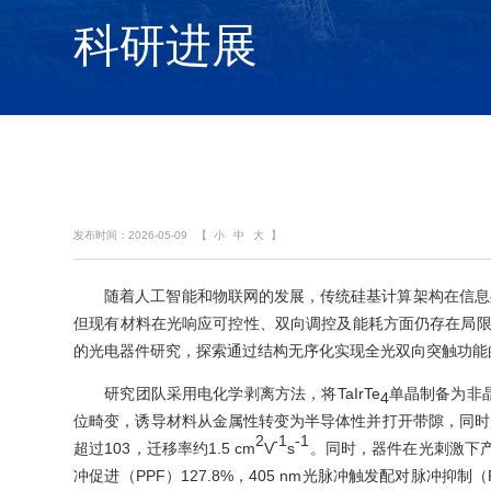
科研进展
发布时间：2026-05-09
【
小
中
大
】
随着人工智能和物联网的发展，传统硅基计算架构在信息
但现有材料在光响应可控性、双向调控及能耗方面仍存在局限。
的光电器件研究，探索通过结构无序化实现全光双向突触功能
研究团队采用电化学剥离方法，将TaIrTe
单晶制备为非
4
位畸变，诱导材料从金属性转变为半导体性并打开带隙，同时
2
-1
-1
超过103，迁移率约1.5 cm
V
s
。同时，器件在光刺激下产
冲促进（PPF）127.8%，405 nm光脉冲触发配对脉冲抑