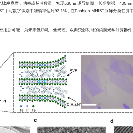
脉冲宽度，功率或脉冲数量，实现638nm诱导短期→长期增强、405n
手写数字识别中准确率达到92.1%，在Fashion-MNIST服饰分类任
应用新可能，为未来低功耗、全光控、双向突触功能的类脑光学计算器件