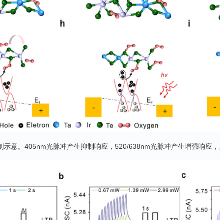
制示意。405nm光脉冲产生抑制响应，520/638nm光脉冲产生增强响