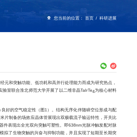
您当前的位置：
首页
科研进展
神经元和突触功能、低功耗和高并行处理能力而成为研究热点，
室联合淮北师范大学开展了以二维非晶TaIrTe
为核心材料
4
具备良好的空气稳定性（图1）。结构无序化伴随碲空位形成与配
纳米片制备的场效应晶体管展现出双极载流子输运特性，开关比
，器件表现出全光双向突触可塑性。即638nm光脉冲触发配对脉
pJ，成功模拟了生物突触的兴奋与抑制功能，并且实现了短期至长期突