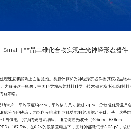
Small | 非晶二维化合物实现全光神经形态器件
处理速度和能耗上面临瓶颈。类脑计算和光神经形态器件因其模拟生物
为解决这一瓶颈，中国科学院东莞材料科学与技术研究所/松山湖材料实验
的新策略。
晶纳米片，平均厚度约2nm，平均横向尺寸超过50µm，分散性优异且
形成分布陷阱态，为双向光响应和突触功能的实现奠定基础。基于这些
生自供电、持续的光电流响应。通过调控光波长（405nm—638nm）
制（PPD）187.5%，在0.2V的低偏置电压下，光脉冲能耗低于5.65 