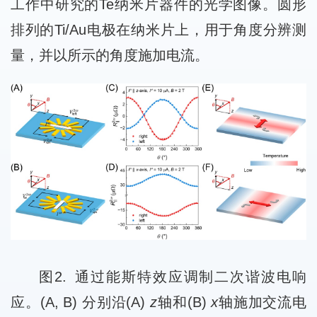
工作中研究的Te纳米片器件的光学图像。圆形
排列的Ti/Au电极在纳米片上，用于角度分辨测
量，并以所示的角度施加电流。
图2.
通过能斯特效应调制二次谐波电响
应。(A, B) 分别沿(A)
z
轴和(B)
x
轴施加交流电