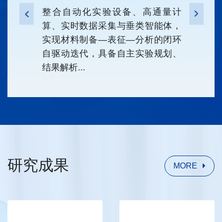
测模型与
整合自动化实验设备、高通量计
基于理
目标物性
算、实时数据采集与垂类智能体，
计算)
，实现功
实现材料制备—表征—分析的闭环
用机制
生成与性
自驱动迭代，具备自主实验规划、
微观起
结果解析...
材料...
研究成果
MORE