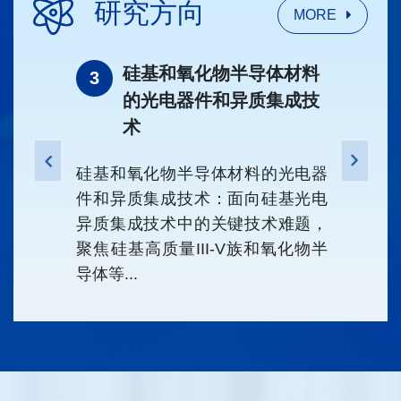
研究方向
MORE
和导电
硅基和氧化物半导体材料
3
1
用
的光电器件和异质集成技
术
材料的制
自旋量
二维半导
体器件
硅基和氧化物半导体材料的光电器
造方法，
量子材
件和异质集成技术：面向硅基光电
半导体逻
高通量
异质集成技术中的关键技术难题，
辅助制..
聚焦硅基高质量III-V族和氧化物半
导体等...